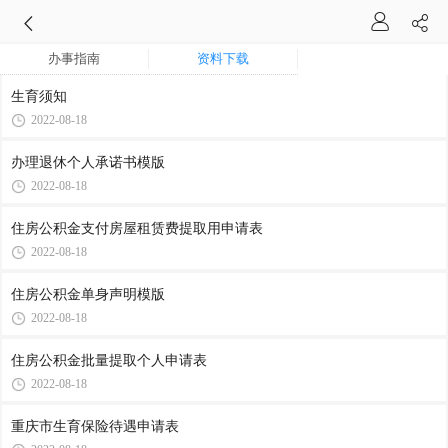
办事指南
资料下载
生育须知
2022-08-18
办理退休个人承诺书模版
2022-08-18
住房公积金支付房屋租赁费提取用申请表
2022-08-18
住房公积金单身声明模版
2022-08-18
住房公积金批量提取个人申请表
2022-08-18
重庆市生育保险待遇申请表