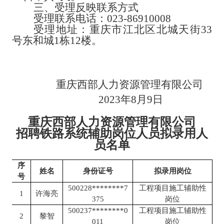
三、
受理反映联系方式
受理联系电话：
023-86910008
受理地址：重庆市江北区北城天街
33
号东和城1栋12楼。
重庆西部人力资源管理有限公司
2023
年
8
月
9
日
重庆西部人力资源管理有限公司
招聘铁路系统辅助岗位人员拟录用人
员名单
序
姓名
身份证号
拟录用
岗位
号
500228********7
工程项目施工辅助性
1
许海亮
375
岗位
500237********0
工程项目施工辅助性
2
黎智
011
岗位